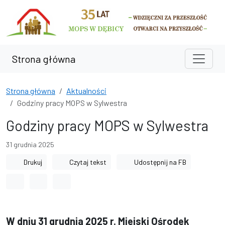
Przejdź do treści
Przejdź do wyszukiwarki
Strona główna
Strona główna
Aktualności
Godziny pracy MOPS w Sylwestra
Godziny pracy MOPS w Sylwestra
31 grudnia 2025
Drukuj
Czytaj tekst
Udostępnij na FB
Odstęp między wyrazami
Odstęp między literami
Odstęp między wierszami
W dniu 31 grudnia 2025 r. Miejski Ośrodek