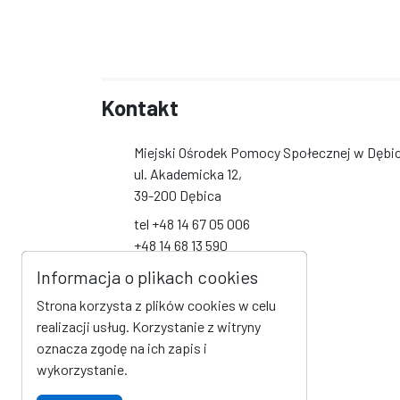
Kontakt
Miejski Ośrodek Pomocy Społecznej w Dębi
ul. Akademicka 12,
39-200 Dębica
tel +48 14 67 05 006
+48 14 68 13 590
+48 14 68 13 591
Informacja o plikach cookies
+48 14 68 19 093
Strona korzysta z plików cookies w celu
biuro@mops-debica.pl
realizacji usług. Korzystanie z witryny
oznacza zgodę na ich zapis i
Social Media
wykorzystanie.
Link do profilu na Facebook