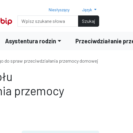
Niesłyszący
Język
Normalny rozmiar czcionki
Rozmiar czcionki 150%
Rozmiar czcionki 200%
Wyszukiwarka
Szukaj
Asystentura rodzin
Przeciwdziałanie pr
rnego do spraw przeciwdziałania przemocy domowej
ołu
nia przemocy
terami
iędzy wierszami