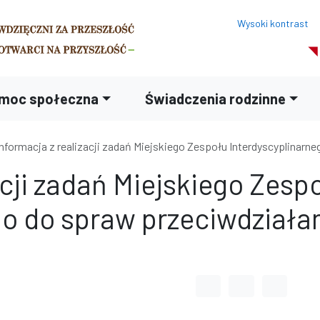
Wysoki kontrast
moc społeczna
Świadczenia rodzinne
Informacja z realizacji zadań Miejskiego Zespołu Interdyscyplina
acji zadań Miejskiego Zesp
go do spraw przeciwdziała
Odstęp między wyrazami
Odstęp między li
Odstęp m