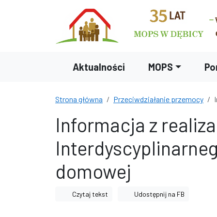
Przejdź do treści
Przejdź do wyszukiwarki
Aktualności
MOPS
Po
Strona główna
Przeciwdziałanie przemocy
Informacja z realiz
Interdyscyplinarne
domowej
Czytaj tekst
Udostępnij na FB