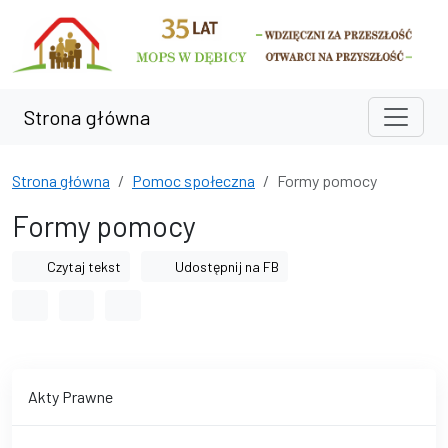
Przejdź do treści
Przejdź do wyszukiwarki
Strona główna
Strona główna
Pomoc społeczna
Formy pomocy
Formy pomocy
Czytaj tekst
Udostępnij na FB
Odstęp między wyrazami
Odstęp między literami
Odstęp między wierszami
Akty Prawne