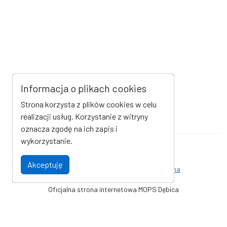
Informacja o plikach cookies
Strona korzysta z plików cookies w celu
realizacji usług. Korzystanie z witryny
oznacza zgodę na ich zapis i
wykorzystanie.
Mapa strony
Kanał RSS
Akceptuję
Deklaracja dostępności
Strona archiwalna
Oficjalna strona internetowa MOPS Dębica
© Miejski Ośrodek Pomocy Społecznej w Dębicy. Wszystkie prawa
zastrzeżone. Wykonanie i obsługa techniczna
AlfaTV - Portal