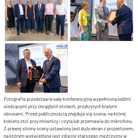
Nowa placówka wspierająca osoby z niepełnosprawnościami już 
Nowa placówka wspierająca osob
Nowa placówka wspierająca osoby z niepełnosprawnościami już 
Fotografia przedstawia salę konferencyjną wypełnioną ludźmi
siedzącymi przy okrągłych stołach, przykrytych białymi
obrusami. Przed publicznością znajduje się scena, na której
kobieta stoi przy mównicy i czyta lub przemawia do mikrofonu.
Z prawej strony sceny ustawiony jest duży ekran z projektorem,
na którym wyświetlone jest zdjęcie starszego mężczyzny w