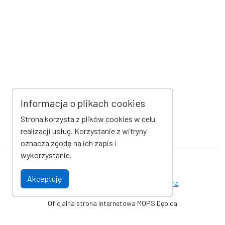
Informacja o plikach cookies
Strona korzysta z plików cookies w celu
realizacji usług. Korzystanie z witryny
oznacza zgodę na ich zapis i
wykorzystanie.
Mapa strony
Kanał RSS
Akceptuję
Deklaracja dostępności
Strona archiwalna
Oficjalna strona internetowa MOPS Dębica
© Miejski Ośrodek Pomocy Społecznej w Dębicy. Wszystkie prawa