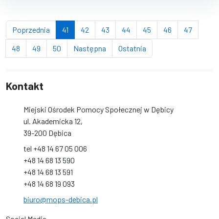
strona
(bieżąca strona)
strona
strona
strona
strona
strona
strona
Poprzednia
41
42
43
44
45
46
47
strona
strona
strona
strona
strona
48
49
50
Następna
Ostatnia
Kontakt
Miejski Ośrodek Pomocy Społecznej w Dębicy
ul. Akademicka 12,
39-200 Dębica
tel +48 14 67 05 006
+48 14 68 13 590
+48 14 68 13 591
+48 14 68 19 093
biuro@mops-debica.pl
Social Media