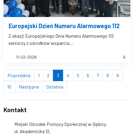
Europejski Dzień Numeru Alarmowego 112
Z okazji Europejskiego Dnia Numeru Alarmowego 112
seniorzy z ośrodków wsparcia...
11-02-2026
6
strona
strona
strona
(bieżąca strona)
strona
strona
strona
strona
strona
strona
Poprzednia
1
2
3
4
5
6
7
8
9
strona
strona
strona
10
Następna
Ostatnia
Kontakt
Miejski Ośrodek Pomocy Społecznej w Dębicy
ul. Akademicka 12,