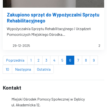
Zakupiono sprzęt do Wypożyczalni Sprzętu
Rehabilitacyjnego
Wypożyczalnia Sprzętu Rehabilitacyjnego i Urządzeń
Pomocniczych Miejskiego Ośrodka...
29-12-2025
2
strona
strona
strona
strona
strona
strona
(bieżąca strona)
strona
strona
strona
Poprzednia
1
2
3
4
5
6
7
8
9
strona
strona
strona
10
Następna
Ostatnia
Kontakt
Miejski Ośrodek Pomocy Społecznej w Dębicy
ul. Akademicka 12,