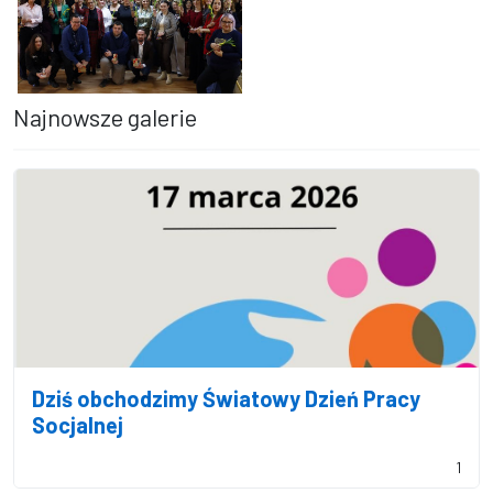
Najnowsze galerie
Dzień Kobiet i Dzień Mężczyzn w CUS Dębica
Dziś obchodzimy Światowy Dzień Pracy
Socjalnej
1