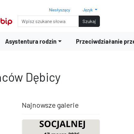
Niesłyszący
Język
Normalny rozmiar czcionki
Rozmiar czcionki 150%
Rozmiar czcionki 200%
Wyszukiwarka
Szukaj
Asystentura rodzin
Przeciwdziałanie pr
ańców Dębicy
Najnowsze galerie