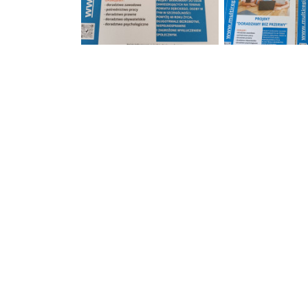
Projekt "Doradzamy bez przerwy" dla mieszkańcó
Projekt "Doradzam