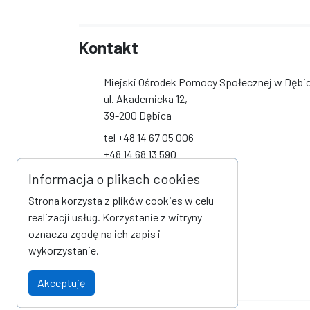
Kontakt
Miejski Ośrodek Pomocy Społecznej w Dębi
ul. Akademicka 12,
39-200 Dębica
tel +48 14 67 05 006
+48 14 68 13 590
+48 14 68 13 591
Informacja o plikach cookies
+48 14 68 19 093
Strona korzysta z plików cookies w celu
biuro@mops-debica.pl
realizacji usług. Korzystanie z witryny
oznacza zgodę na ich zapis i
Social Media
wykorzystanie.
Link do profilu na Facebook
Akceptuję