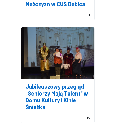
Mężczyzn w CUS Dębica
1
Jubileuszowy przegląd
„Seniorzy Mają Talent” w
Domu Kultury i Kinie
Śnieżka
13