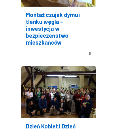
Montaż czujek dymu i
tlenku węgla –
inwestycja w
bezpieczeństwo
mieszkańców
9
Dzień Kobiet i Dzień