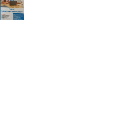
w Dębicy
y bez przerwy" dla mieszkańców Dębicy