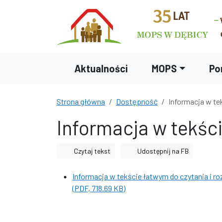
Przejdź do treści
Przejdź do wyszukiwarki
Aktualności
MOPS
Po
Strona główna
Dostępność
Informacja w te
Informacja w tekści
Czytaj tekst
Udostępnij na FB
Informacja w tekście łatwym do czytania i 
(PDF, 718.69 KB)