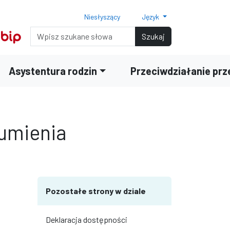
Niesłyszący
Język
Normalny rozmiar czcionki
Rozmiar czcionki 150%
Rozmiar czcionki 200%
Wyszukiwarka
Szukaj
Asystentura rodzin
Przeciwdziałanie pr
zumienia
terami
iędzy wierszami
Pozostałe strony w dziale
Deklaracja dostępności