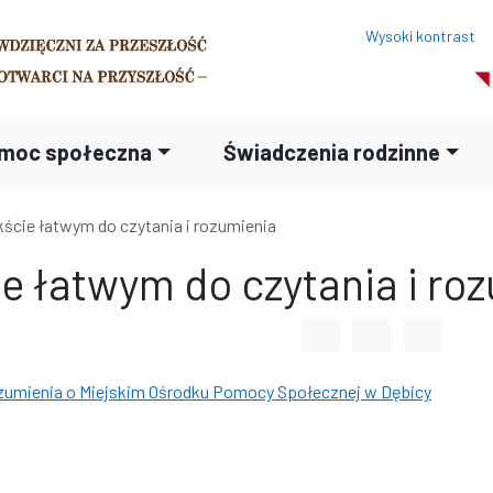
Wysoki kontrast
moc społeczna
Świadczenia rodzinne
kście łatwym do czytania i rozumienia
e łatwym do czytania i ro
Odstęp między wyrazami
Odstęp między li
Odstęp m
rozumienia o Miejskim Ośrodku Pomocy Społecznej w Dębicy